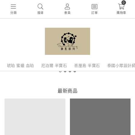
0
分類
搜尋
會員
訂單
購物車
琥珀 蜜蠟 血珀
尼泊爾 半寶石
峇厘島 半寶石
泰國小眾設計
最新商品