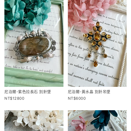
尼泊爾-紫色拉長石 別針墜
尼泊爾-黃水晶 別針吊墜
12800
6000