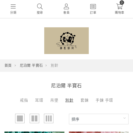
0
分類
搜尋
會員
訂單
購物車
首頁
尼泊爾 半寶石
別針
尼泊爾 半寶石
戒指
耳環
吊墜
別針
套鍊
手鍊 手環