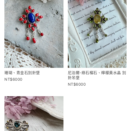
珊瑚、青金石別針墜
尼泊爾-綠石榴石、檸檬黃水晶 別
針吊墜
6000
6000