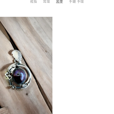
戒指
耳環
吊墜
手鏈 手環