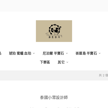
品
琥珀 蜜蠟 血珀
尼泊爾 半寶石
峇厘島 半寶石
下單區
其它
共 2
泰國小眾設計師