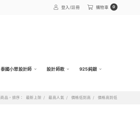
0
登入/註冊
購物車
泰國小眾設計師
設計師款
925純銀
 個商品，排序：
最新上架
最高人氣
價格低到高
價格高到低