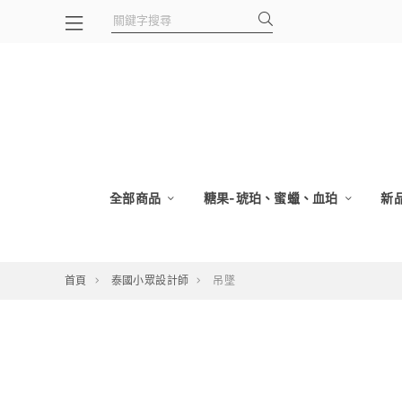
全部商品
糖果-琥珀、蜜蠟、血珀
新
首頁
泰國小眾設計師
吊墜